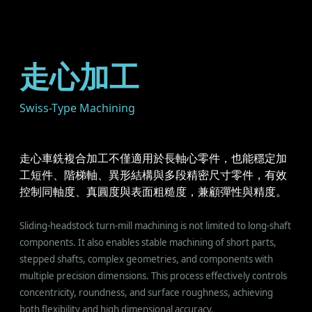
走心加工
Swiss-Type Machining
走心車銑複合加工不僅適用於長軸心零件，也能穩定加
工短件、階梯軸、異形結構與多段精密尺寸零件，有效
控制同軸度、真圓度與表面粗糙度，兼顧彈性與精度。
Sliding-headstock turn-mill machining is not limited to long-shaft
components. It also enables stable machining of short parts,
stepped shafts, complex geometries, and components with
multiple precision dimensions. This process effectively controls
concentricity, roundness, and surface roughness, achieving
both flexibility and high dimensional accuracy.