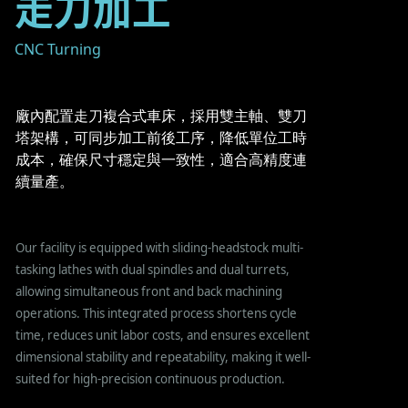
走刀加工
CNC Turning
廠內配置走刀複合式車床，採用雙主軸、雙刀
塔架構，可同步加工前後工序，降低單位工時
成本，確保尺寸穩定與一致性，適合高精度連
續量產。
Our facility is equipped with sliding-headstock multi-
tasking lathes with dual spindles and dual turrets,
allowing simultaneous front and back machining
operations. This integrated process shortens cycle
time, reduces unit labor costs, and ensures excellent
dimensional stability and repeatability, making it well-
suited for high-precision continuous production.