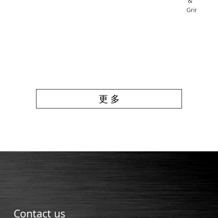
&
Grinding
更 多
Contact us