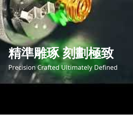
精準雕琢 刻劃極致
Precision Crafted Ultimately Defined