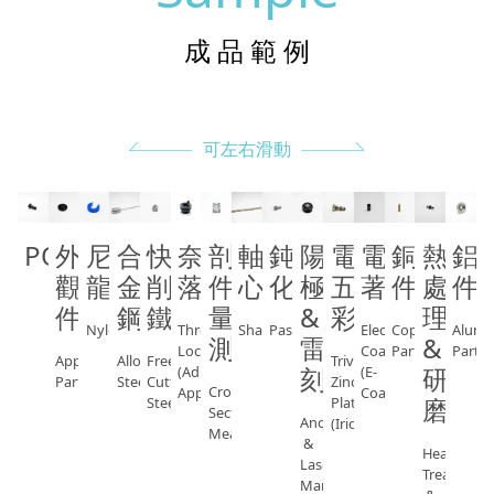
成 品 範 例
可左右滑動
POM
外
尼
合
快
奈
剖
軸
鈍
陽
電
電
銅
熱
鋁
觀
龍
金
削
落
件
心
化
極
五
著
件
處
件
件
鋼
鐵
量
&
彩 
理
Nylon
Thread
Shaft
Passivation
Electrophoretic
Copper
Alum
測
雷
&
Locking
Coating
Parts
Parts
Appearance
Alloy
Free-
Trivalent
刻
研
(Adhesive
(E-
Parts
Steel
Cutting
Zinc
Cross-
Applied)
Coating)
磨
Steel
Plating
Section
Anodizing
(Iridescent)
Measurement
&
Heat
Laser
Treatment
Marking