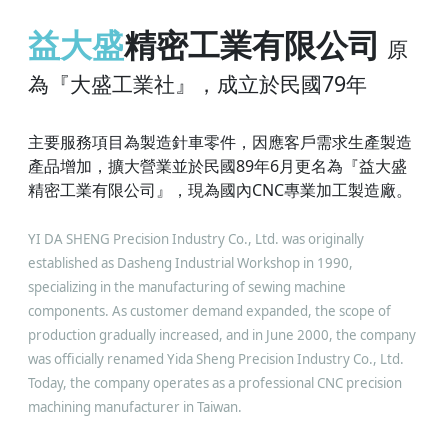
益大盛
精密工業有限公司
原
為『大盛工業社』，成立於民國79年
主要服務項目為製造針車零件，因應客戶需求生產製造
產品增加，擴大營業並於民國89年6月更名為『益大盛
精密工業有限公司』，現為國內CNC專業加工製造廠。
YI DA SHENG Precision Industry Co., Ltd. was originally
established as Dasheng Industrial Workshop in 1990,
specializing in the manufacturing of sewing machine
components. As customer demand expanded, the scope of
production gradually increased, and in June 2000, the company
was officially renamed Yida Sheng Precision Industry Co., Ltd.
Today, the company operates as a professional CNC precision
machining manufacturer in Taiwan.