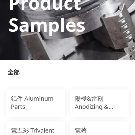
Product
Samples
全部
鋁件 Aluminum
陽極&雷刻
Parts
Anodizing &
Laser Marking
電五彩 Trivalent
電著