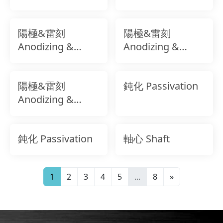
Laser Marking
Laser Marking
陽極&雷刻
陽極&雷刻
Anodizing &
Anodizing &
Laser Marking
Laser Marking
陽極&雷刻
鈍化 Passivation
Anodizing &
Laser Marking
鈍化 Passivation
軸心 Shaft
1
2
3
4
5
...
8
»