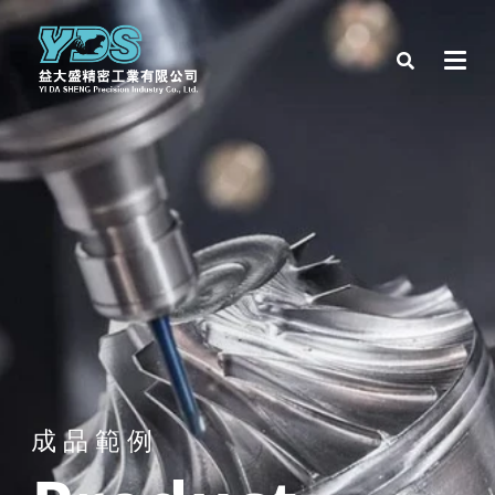
成 品 範 例