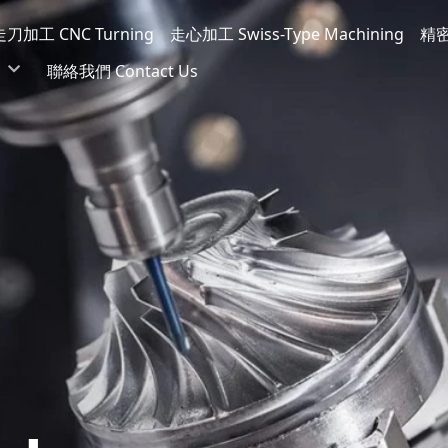
走刀加工 CNC Turning
走心加工 Swiss-Type Machining
精密量
聯絡我們 Contact Us
ive Applied)
asurement
reatment
nganese
er Marking
g (Iridescent)
ng (E-Coating)
 & Grinding