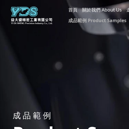
首頁
關於我們 About Us
成品範例 Product Samples
POM
外觀件 Appearance Parts
尼龍 Nylon
合金鋼 Alloy Steel
快削鐵 Free-Cutting Steel
奈落 Thread Locking (Adhes
剖件量測 Cross-Section Me
真空熱處理 Vacuum Heat T
氮化磷酸錳 Nitriding + Ma
Phosphate Coating
硬铬 Hard Chrome Plating
軸心 Shaft
鈍化 Passivation
陽極&雷刻 Anodizing & Las
搪孔 Boring
電五彩 Trivalent Zinc Platin
電著 Electrophoretic Coati
銅件 Copper Parts
熱處理&研磨 Heat Treatment
鋁件 Aluminum Parts
磷酸鹽 Phosphate Coating
鍍黑鋅 Black Zinc Plating
成 品 範 例