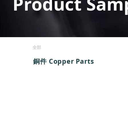
Product Sam
全部
銅件 Copper Parts